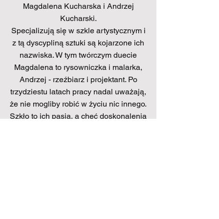
Magdalena Kucharska i Andrzej
Kucharski.
Specjalizują się w szkle artystycznym i
z tą dyscypliną sztuki są kojarzone ich
nazwiska. W tym twórczym duecie
Magdalena to rysowniczka i malarka,
Andrzej - rzeźbiarz i projektant. Po
trzydziestu latach pracy nadal uważają,
że nie mogliby robić w życiu nic innego.
Szkło to ich pasja, a chęć doskonalenia
tego co robią, to niekończąca się
przygoda. Na bezludną wyspę
zabraliby z pewnością swoją
pracownię i psa Maksa.
Magdalena Kucharska
Andrzej Kucharski