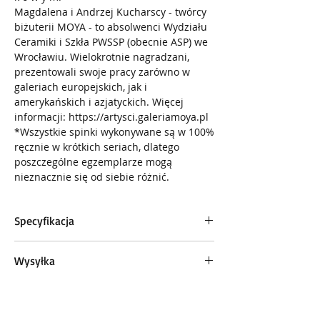
Magdalena i Andrzej Kucharscy - twórcy
biżuterii MOYA - to absolwenci Wydziału
Ceramiki i Szkła PWSSP (obecnie ASP) we
Wrocławiu. Wielokrotnie nagradzani,
prezentowali swoje pracy zarówno w
galeriach europejskich, jak i
amerykańskich i azjatyckich. Więcej
informacji: https://artysci.galeriamoya.pl
*Wszystkie spinki wykonywane są w 100%
ręcznie w krótkich seriach, dlatego
poszczególne egzemplarze mogą
nieznacznie się od siebie różnić.
Specyfikacja
technika własna:
szkło sodowe, barwione
Wysyłka
technikami "na gorąco" w temp. ~900
C; specjalistyczne złoto 24-karatowe
Zamówienie jest przygotwywane do
wysyłki w ciągu 1-3 dni. Pakujemy zawsze
dominujące kolory:
czarny, niebieski,
w wersji „na prezent”.