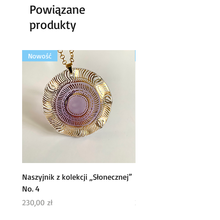
zielony, złoty
Powiązane
produkty
wymiar:
20mm x 15mm
Nowość
Nowość
Naszyjnik z kolekcji „Słonecznej”
Naszyjnik z kolekcji „ Sł
No. 4
No. 2
Cena
Cena
230,00 zł
200,00 zł