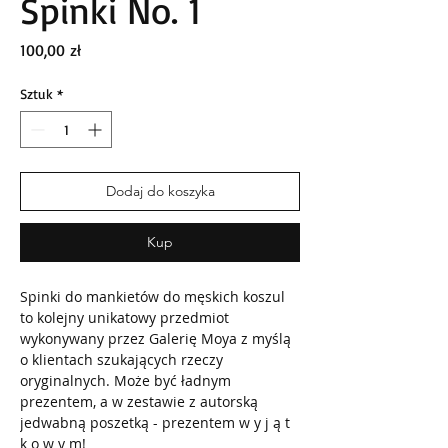
Spinki No. 1
Cena
100,00 zł
Sztuk
*
Dodaj do koszyka
Kup
Spinki do mankietów do męskich koszul
to kolejny unikatowy przedmiot
wykonywany przez Galerię Moya z myślą
o klientach szukających rzeczy
oryginalnych. Może być ładnym
prezentem, a w zestawie z autorską
jedwabną poszetką - prezentem w y j ą t
k o w y m!