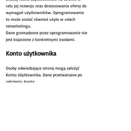
celu jej rozwoju oraz dostosowania oferty do
wymagań użytkowników. Oprogramowanie
to może zostać również użyte w celach
remarketingu.
Dane gromadzone przez oprogramowanie nie
jest kojarzone z konkretnymi osobami.
Konto użytkownika
Osoby odwiedzające stronę mogą założyć
Konto Użytkownika. Dane przetwarzane po
założeniu konta:
imię i nazwisko
adres/-y dostawy (które mogą być adresem
zameldowania lub zamieszkania użytkownika)
data urodzenia
adres e-mail
numer telefonu
Administratorem danych osobowych jest