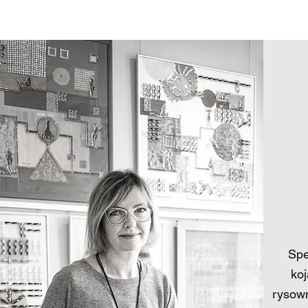
Spe
ko
rysown