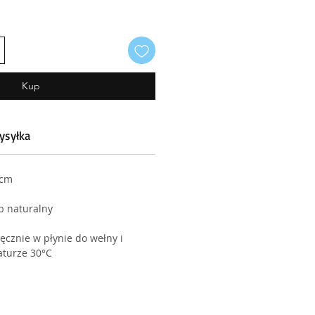
Kup
ysyłka
4cm
b naturalny
ęcznie w płynie do wełny i
turze 30°C