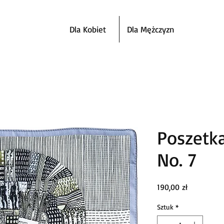
Dla Kobiet
Dla Mężczyzn
Poszetk
No. 7
Cena
190,00 zł
Sztuk
*