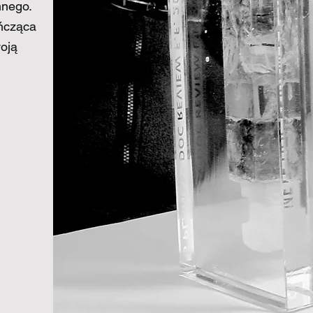
nnego.
ończąca
woją