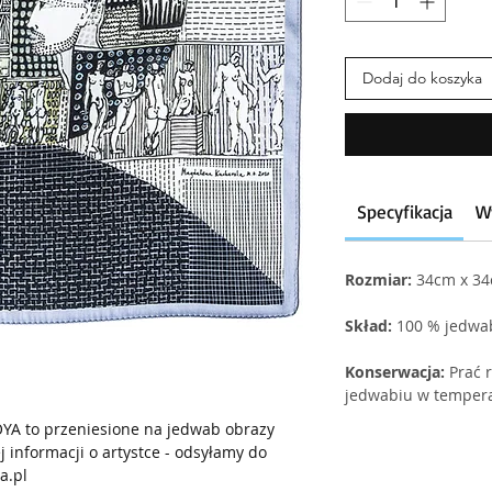
Dodaj do koszyka
Specyfikacja
W
Rozmiar:
34cm x 3
Skład:
100 % jedwa
Konserwacja:
Prać r
jedwabiu w tempera
YA to przeniesione na jedwab obrazy
 informacji o artystce - odsyłamy do
a.pl