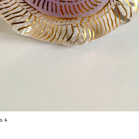
Podgląd
o. 4