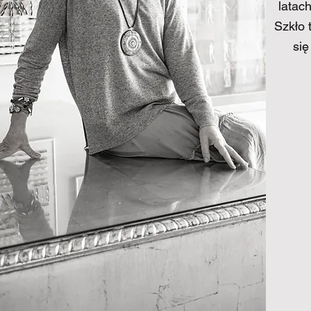
latac
Szkło 
się