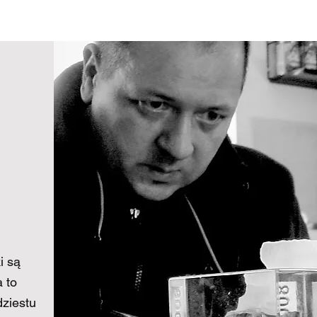
i są
 to
dziestu