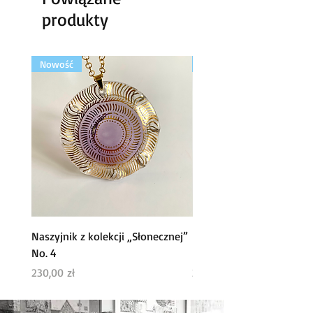
produkty
Nowość
Nowość
Naszyjnik z kolekcji „Słonecznej”
Naszyjnik z kolekcji „ Sł
No. 4
No. 2
Cena
Cena
230,00 zł
200,00 zł