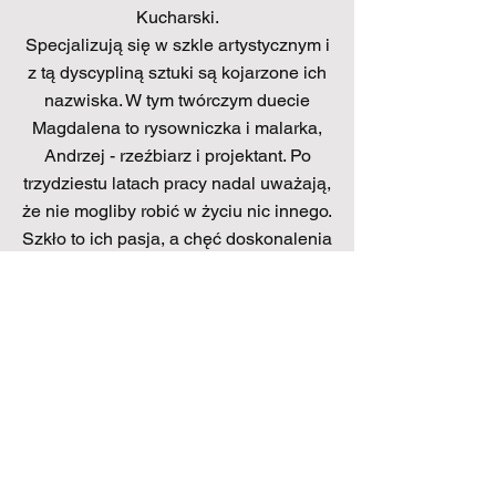
Kucharski.
Specjalizują się w szkle artystycznym i
z tą dyscypliną sztuki są kojarzone ich
nazwiska. W tym twórczym duecie
Magdalena to rysowniczka i malarka,
Andrzej - rzeźbiarz i projektant. Po
trzydziestu latach pracy nadal uważają,
że nie mogliby robić w życiu nic innego.
Szkło to ich pasja, a chęć doskonalenia
tego co robią, to niekończąca się
przygoda. Na bezludną wyspę
zabraliby z pewnością swoją
pracownię i psa Maksa.
Magdalena Kucharska
Andrzej Kucharski