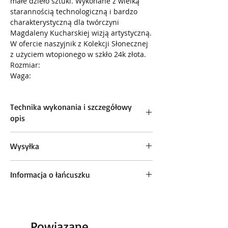
małe dzieło sztuki. Wykonane z wielką
starannością technologiczną i bardzo
charakterystyczną dla twórczyni
Magdaleny Kucharskiej wizją artystyczną.
W ofercie naszyjnik z Kolekcji Słonecznej
z użyciem wtopionego w szkło 24k złota.
Rozmiar:
Waga:
Technika wykonania i szczegółowy
opis
technika własna: szkło opti, barwione
Wysyłka
technikami "na gorąco" w temp. ~900 C
dominujące kolory: biel, kobalt, złoto
Zamówienie jest przygotowywane do
Wymiary: 8,3 x 4,7 cm
Informacja o łańcuszku
wysyłki w ciągu 1-3 dni. Pakujemy zawsze
waga: 38 g
w wersji „na prezent”.
Łańcuszek ze stali chirurgicznej dł. 75 cm
z możliwością regulacji / wystarczy
przepiąć karabińczyk na inne ogniwko /
Powiązane