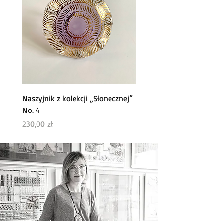
Naszyjnik z kolekcji „Słonecznej”
Naszyjnik z kolekcji „ Sł
No. 4
No. 2
Cena
Cena
230,00 zł
200,00 zł