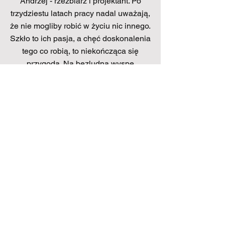
Andrzej - rzeźbiarz i projektant. Po
trzydziestu latach pracy nadal uważają,
że nie mogliby robić w życiu nic innego.
Szkło to ich pasja, a chęć doskonalenia
tego co robią, to niekończąca się
przygoda. Na bezludną wyspę
zabraliby z pewnością swoją
pracownię i psa Maksa.
Magdalena Kucharska
Andrzej Kucharski
DOWIEDZ SIĘ WIĘCEJ